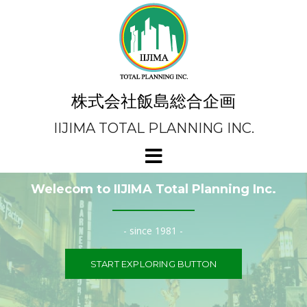
コ
ン
テ
ン
ツ
へ
ス
キ
株式会社飯島総合企画
ッ
プ
IIJIMA TOTAL PLANNING INC.
Welecom to IIJIMA Total Planning Inc.
- since 1981 -
START EXPLORING BUTTON