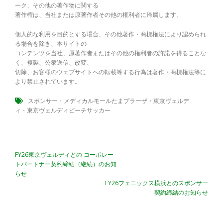
ーク、その他の著作物に関する
著作権は、当社または原著作者その他の権利者に帰属します。
個人的な利用を目的とする場合、その他著作・商標権法により認められ
る場合を除き、本サイトの
コンテンツを当社、原著作者またはその他の権利者の許諾を得ることな
く、複製、公衆送信、改変、
切除、お客様のウェブサイトへの転載等する行為は著作・商標権法等に
より禁止されています。
スポンサー
・
メディカルモールたまプラーザ
・
東京ヴェルデ
ィ
・
東京ヴェルディビーチサッカー
投
FY26東京ヴェルディとの コーポレー
稿
トパートナー契約締結（継続）のお知
らせ
ナ
FY26フェニックス横浜とのスポンサー
ビ
契約締結のお知らせ
ゲ
ー
シ