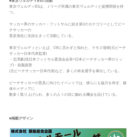
■東京ヴェルディBSの活動
東京ヴェルディBSは、Ｊリーグ所属の東京ヴェルディと提携関係を持
つ。
サッカー界のサッカー・フットサルに続き第3のカテゴリーとしてビー
チサッカーの
普及強化に先頭をきって活動している。
東京ヴェルディといえば、OBに言わずと知れた、ラモス瑠偉(元ビーチ
サッカー日本代表監督)
・北澤豪(現日本フットサル委員会会長=日本ビーチサッカー界のトッ
プ)・前園真聖
(元ビーチサッカー日本代表)など、多くの有名選手を輩出している。
ビーチサッカーの普及に向けたイベントでは、彼らにも協力を仰ぎ、媒
体やメディアに
数多く取り上げられ、多くの人々の目に触れる機会を設けている。
■掲載デザイン