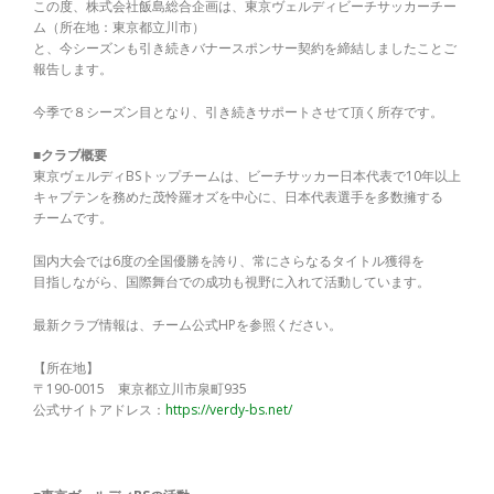
この度、株式会社飯島総合企画は、東京ヴェルディビーチサッカーチー
ム（所在地：東京都立川市）
と、今シーズンも引き続きバナースポンサー契約を締結しましたことご
報告します。
今季で８シーズン目となり、引き続きサポートさせて頂く所存です。
■クラブ概要
東京ヴェルディBSトップチームは、ビーチサッカー日本代表で10年以上
キャプテンを務めた茂怜羅オズを中心に、日本代表選手を多数擁する
チームです。
国内大会では6度の全国優勝を誇り、常にさらなるタイトル獲得を
目指しながら、国際舞台での成功も視野に入れて活動しています。
最新クラブ情報は、チーム公式HPを参照ください。
【所在地】
〒190-0015 東京都立川市泉町935
公式サイトアドレス：
https://verdy-bs.net/